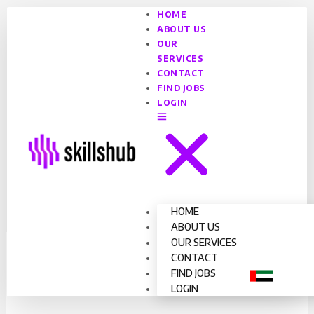
HOME
ABOUT US
OUR
SERVICES
CONTACT
FIND JOBS
LOGIN
HOME
ABOUT US
OUR SERVICES
CONTACT
Uncategorized
FIND JOBS
LOGIN