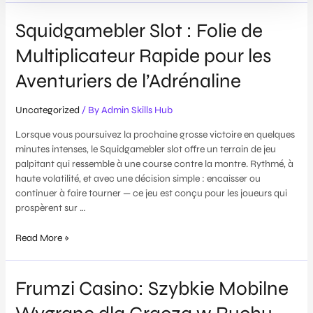
Squidgamebler Slot : Folie de
Multiplicateur Rapide pour les
Aventuriers de l’Adrénaline
Uncategorized
/ By
Admin Skills Hub
Lorsque vous poursuivez la prochaine grosse victoire en quelques
minutes intenses, le Squidgamebler slot offre un terrain de jeu
palpitant qui ressemble à une course contre la montre. Rythmé, à
haute volatilité, et avec une décision simple : encaisser ou
continuer à faire tourner — ce jeu est conçu pour les joueurs qui
prospèrent sur …
Read More »
Frumzi Casino: Szybkie Mobilne