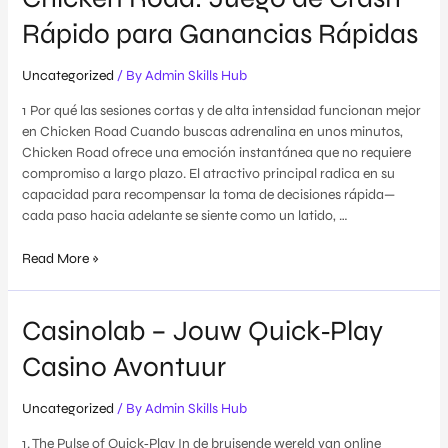
Rápido para Ganancias Rápidas
Uncategorized
/ By
Admin Skills Hub
1 Por qué las sesiones cortas y de alta intensidad funcionan mejor
en Chicken Road Cuando buscas adrenalina en unos minutos,
Chicken Road ofrece una emoción instantánea que no requiere
compromiso a largo plazo. El atractivo principal radica en su
capacidad para recompensar la toma de decisiones rápida—
cada paso hacia adelante se siente como un latido, …
Read More »
Casinolab – Jouw Quick‑Play
Casino Avontuur
Uncategorized
/ By
Admin Skills Hub
1. The Pulse of Quick‑Play In de bruisende wereld van online