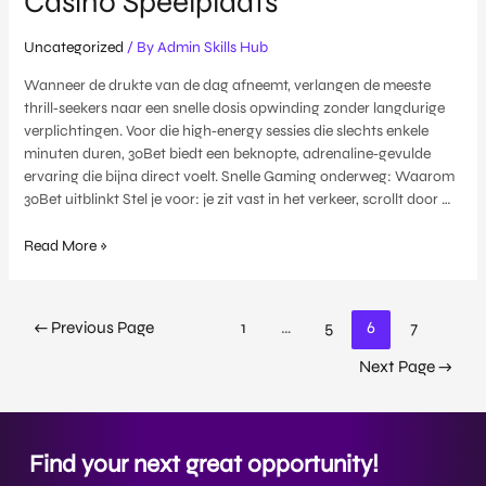
Casino Speelplaats
Uncategorized
/ By
Admin Skills Hub
Wanneer de drukte van de dag afneemt, verlangen de meeste
thrill‑seekers naar een snelle dosis opwinding zonder langdurige
verplichtingen. Voor die high‑energy sessies die slechts enkele
minuten duren, 30Bet biedt een beknopte, adrenaline‑gevulde
ervaring die bijna direct voelt. Snelle Gaming onderweg: Waarom
30Bet uitblinkt Stel je voor: je zit vast in het verkeer, scrollt door …
Read More »
←
Previous Page
1
…
5
6
7
Next Page
→
Find your next great opportunity!