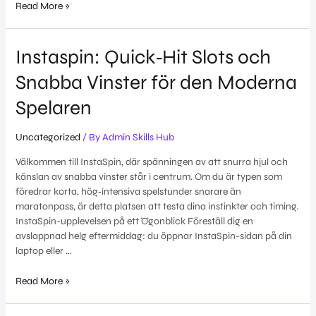
Read More »
Instaspin: Quick‑Hit Slots och
Snabba Vinster för den Moderna
Spelaren
Uncategorized
/ By
Admin Skills Hub
Välkommen till InstaSpin, där spänningen av att snurra hjul och
känslan av snabba vinster står i centrum. Om du är typen som
föredrar korta, hög‑intensiva spelstunder snarare än
maratonpass, är detta platsen att testa dina instinkter och timing.
InstaSpin-upplevelsen på ett Ögonblick Föreställ dig en
avslappnad helg eftermiddag: du öppnar InstaSpin-sidan på din
laptop eller …
Read More »