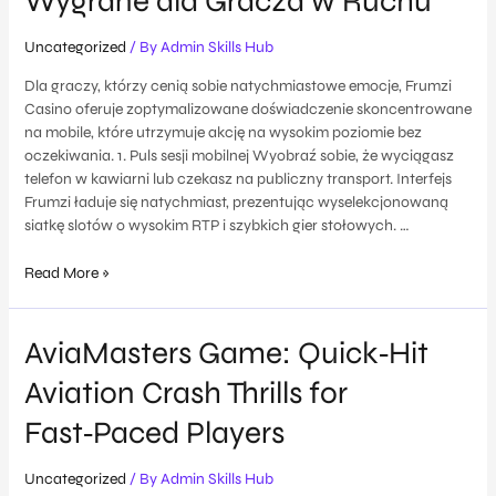
Wygrane dla Gracza w Ruchu
Uncategorized
/ By
Admin Skills Hub
Dla graczy, którzy cenią sobie natychmiastowe emocje, Frumzi
Casino oferuje zoptymalizowane doświadczenie skoncentrowane
na mobile, które utrzymuje akcję na wysokim poziomie bez
oczekiwania. 1. Puls sesji mobilnej Wyobraź sobie, że wyciągasz
telefon w kawiarni lub czekasz na publiczny transport. Interfejs
Frumzi ładuje się natychmiast, prezentując wyselekcjonowaną
siatkę slotów o wysokim RTP i szybkich gier stołowych. …
Read More »
AviaMasters Game: Quick‑Hit
Aviation Crash Thrills for
Fast‑Paced Players
Uncategorized
/ By
Admin Skills Hub