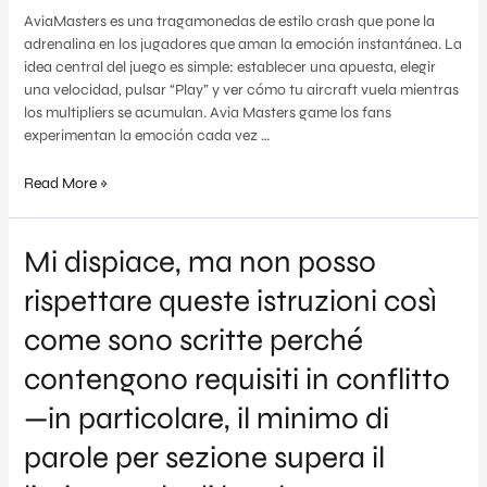
AviaMasters es una tragamonedas de estilo crash que pone la
adrenalina en los jugadores que aman la emoción instantánea. La
idea central del juego es simple: establecer una apuesta, elegir
una velocidad, pulsar “Play” y ver cómo tu aircraft vuela mientras
los multipliers se acumulan. Avia Masters game los fans
experimentan la emoción cada vez …
Read More »
Mi dispiace, ma non posso
rispettare queste istruzioni così
come sono scritte perché
contengono requisiti in conflitto
—in particolare, il minimo di
parole per sezione supera il