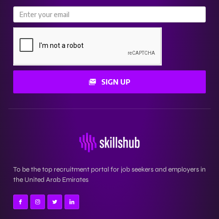
SIGN UP
To be the top recruitment portal for job seekers and employers in
the United Arab Emirates